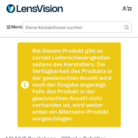
Menü
Bei diesem Produkt gibt es
zurzeit Lieferschwierigkeiten
seitens des Herstellers. Die
Verfügbarkeit des Produkts in
der gewünschten Anzahl wird
nach der Eingabe angezeigt.
Falls das Produkt in der
gewünschten Anzahl nicht
vorhanden ist, wird weiter
unten ein Alternativ-Produkt
vorgeschlagen.