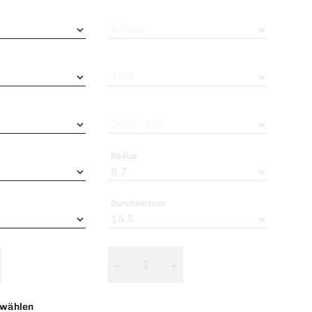
Achse
ADD
Dominanz
Radius
Durchmesser
−
+
swählen