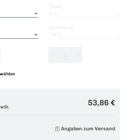
Radius
Durchmesser
−
+
swählen
53,86 €
MwSt.
Angaben zum Versand