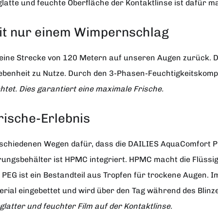
 glatte und feuchte Oberfläche der Kontaktlinse ist dafür 
it nur einem Wimpernschlag
eine Strecke von 120 Metern auf unseren Augen zurück. Die
benheit zu Nutze. Durch den 3-Phasen-Feuchtigkeitskompl
tet. Dies garantiert eine maximale Frische.
rische-Erlebnis
schiedenen Wegen dafür, dass die DAILIES AquaComfort PL
hrungsbehälter ist HPMC integriert. HPMC macht die Flüssigk
PEG ist ein Bestandteil aus Tropfen für trockene Augen. I
terial eingebettet und wird über den Tag während des Blinz
 glatter und feuchter Film auf der Kontaktlinse.