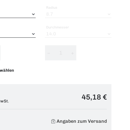
Radius
Durchmesser
−
+
swählen
45,18 €
MwSt.
Angaben zum Versand