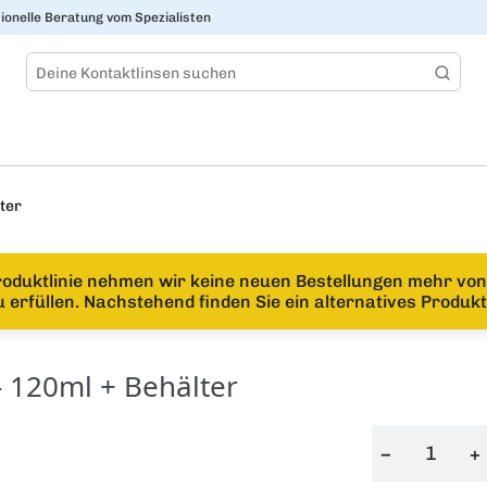
ionelle Beratung vom Spezialisten
ter
roduktlinie nehmen wir keine neuen Bestellungen mehr vo
erfüllen. Nachstehend finden Sie ein alternatives Produkt
- 120ml + Behälter
−
+