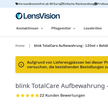
Versandkostenfrei ab 99 Euro
Einfache Rücksendung
Profess
Kontaktlinsen
Pflegemittel
Lesebrillen
Home
blink TotalCare Aufbewahrung - 120ml + Behäl
Aufgrund von Lieferengpässen bei dieser P
versuchen, die bestehenden Bestellungen zu 
blink TotalCare Aufbewahrung 
22 Kunden Bewertungen