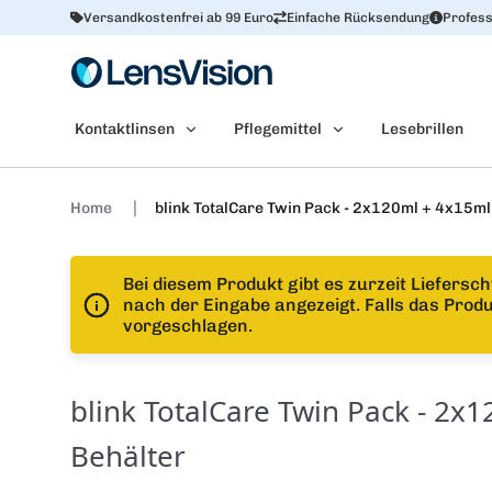
Versandkostenfrei ab 99 Euro
Einfache Rücksendung
Profess
Kontaktlinsen
Pflegemittel
Lesebrillen
Home
blink TotalCare Twin Pack - 2x120ml + 4x15ml
Bei diesem Produkt gibt es zurzeit Liefersc
nach der Eingabe angezeigt. Falls das Produ
vorgeschlagen.
blink TotalCare Twin Pack - 2x
Behälter