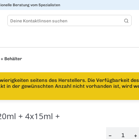
ionelle Beratung vom Spezialisten
 + Behälter
hwierigkeiten seitens des Herstellers. Die Verfügbarkeit d
kt in der gewünschten Anzahl nicht vorhanden ist, wird we
120ml + 4x15ml +
−
+